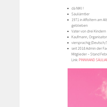
dä NIKI !
Säuliämtler
1971 in Affoltern am A
geblieben
Vater von drei Kindern
Kaufmann, Organisator
viersprachig (Deutsch/
seit 2018 Admin der F
Mitglieder – Stand Febr
Link:
PINNWAND SÄULI