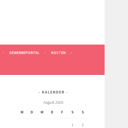
GEWERBEPORTAL
KOSTEN
KALENDER
August 2026
M
D
M
D
F
S
S
1
2