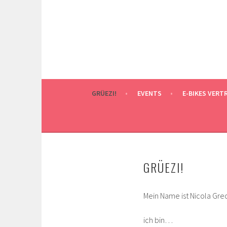
Springe
zum
Inhalt
GRÜEZI!
EVENTS
E-BIKES VERT
GRÜEZI!
Mein Name ist Nicola Gre
ich bin…